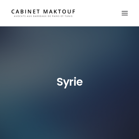
POURQUOI-NOUS ?
À PROPOS
AVOCATS
DOMAINES D’ACTIVITÉ
Syrie
PRESSE
CONTACT
FR
EN