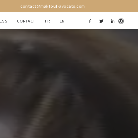
contact@maktouf-avocats.com
ESS
CONTACT
FR
EN