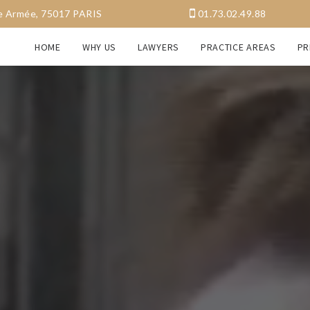
a Grande Armée, 75017 PARIS
01.73.02.49.88
HOME
WHY US
LAWYERS
PRACTICE AREAS
PR