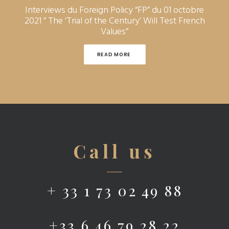
Interviews du Foreign Policy “FP” du 01 octobre
2021 ” The ‘Trial of the Century’ Will Test French
Values”
READ MORE 
Call us
+ 33 1 73 02 49 88
+33 6 46 79 28 22