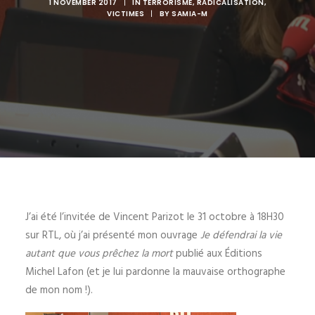
1 NOVEMBER 2017
|
IN
TERRORISME
,
RADICALISATION
,
VICTIMES
|
BY
SAMIA-M
J’ai été l’invitée de Vincent Parizot le 31 octobre à 18H30
sur RTL, où j’ai présenté mon ouvrage
Je défendrai la vie
autant que vous prêchez la mort
publié aux Éditions
Michel Lafon (et je lui pardonne la mauvaise orthographe
de mon nom !).