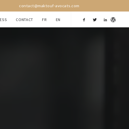
contact@maktouf-avocats.com
ESS
CONTACT
FR
EN