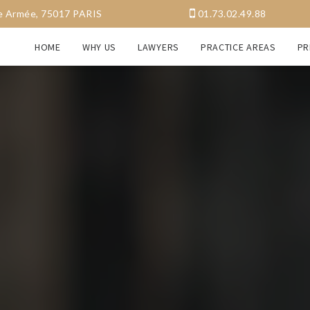
a Grande Armée, 75017 PARIS
01.73.02.49.88
HOME
WHY US
LAWYERS
PRACTICE AREAS
PR