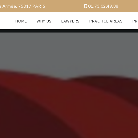
a Grande Armée, 75017 PARIS
01.73.02.49.88
HOME
WHY US
LAWYERS
PRACTICE AREAS
PR