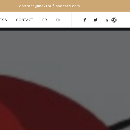
contact@maktouf-avocats.com
ESS
CONTACT
FR
EN