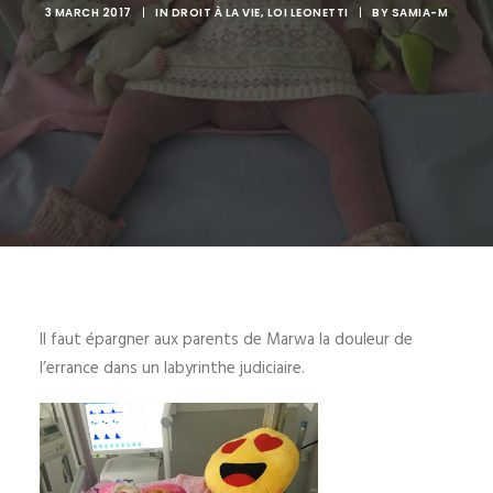
3 MARCH 2017
|
IN
DROIT À LA VIE
,
LOI LEONETTI
|
BY
SAMIA-M
Il faut épargner aux parents de Marwa la douleur de
l’errance dans un labyrinthe judiciaire.