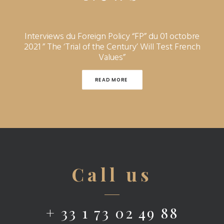
Interviews du Foreign Policy “FP” du 01 octobre
2021 ” The ‘Trial of the Century’ Will Test French
Values”
READ MORE 
Call us
+ 33 1 73 02 49 88