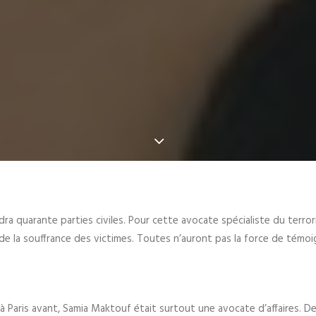
a quarante parties civiles. Pour cette avocate spécialiste du terror
 de la souffrance des victimes. Toutes n’auront pas la force de témoi
Paris avant, Samia Maktouf était surtout une avocate d’affaires. Dep