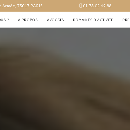
a Grande Armée, 75017 PARIS
01.73.02.49.88
US ?
À PROPOS
AVOCATS
DOMAINES D’ACTIVITÉ
PRE