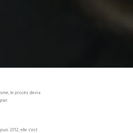
isme, le procès devra
gner.
uis 2012, elle s’est