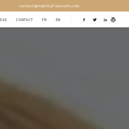
contact@maktouf-avocats.com
SSE
CONTACT
FR
EN