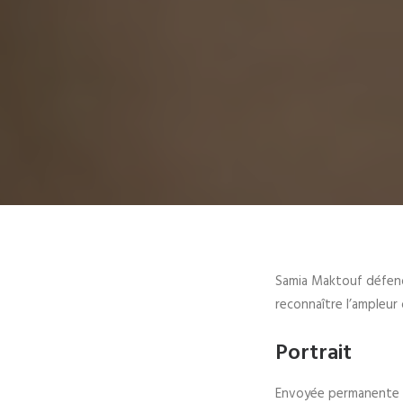
Samia Maktouf défendr
reconnaître l’ampleur
Portrait
Envoyée permanente à 