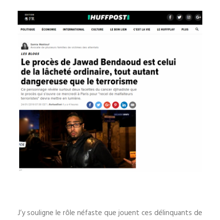
J’y souligne le rôle néfaste que jouent ces délinquants de