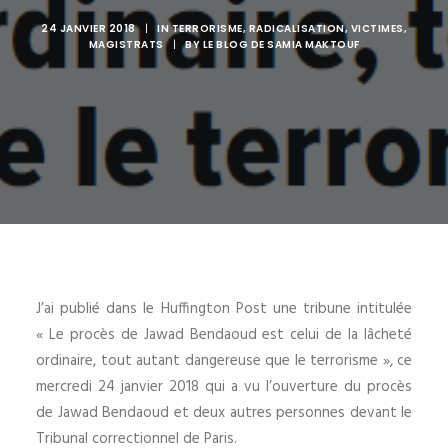
24 JANVIER 2018
|
IN
TERRORISME
,
RADICALISATION
,
VICTIMES
,
MAGISTRATS
|
BY
LE BLOG DE SAMIA MAKTOUF
J’ai publié dans le Huffington Post une tribune intitulée
« Le procès de Jawad Bendaoud est celui de la lâcheté
ordinaire, tout autant dangereuse que le terrorisme », ce
mercredi 24 janvier 2018 qui a vu l’ouverture du procès
de Jawad Bendaoud et deux autres personnes devant le
Tribunal correctionnel de Paris.