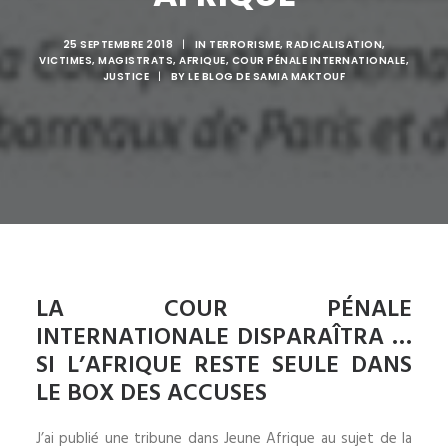
25 SEPTEMBRE 2018
|
IN
TERRORISME
,
RADICALISATION
,
VICTIMES
,
MAGISTRATS
,
AFRIQUE
,
COUR PÉNALE INTERNATIONALE
,
JUSTICE
|
BY
LE BLOG DE SAMIA MAKTOUF
LA COUR PÉNALE
INTERNATIONALE DISPARAÎTRA …
SI L’AFRIQUE RESTE SEULE DANS
LE BOX DES ACCUSES
J’ai publié une tribune dans Jeune Afrique au sujet de la